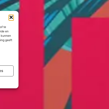
of te
erde en
n kunnen
ing geeft
es