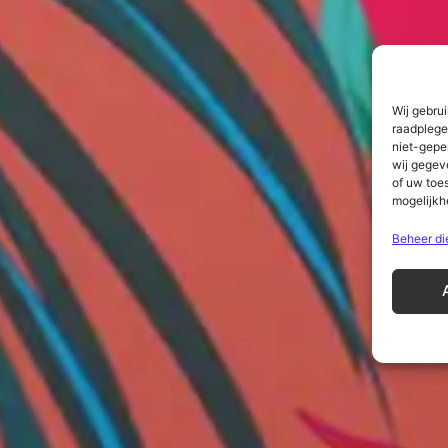
Wij gebru
raadplege
niet-gepe
wij gegev
of uw toe
mogelijkh
Beheer di