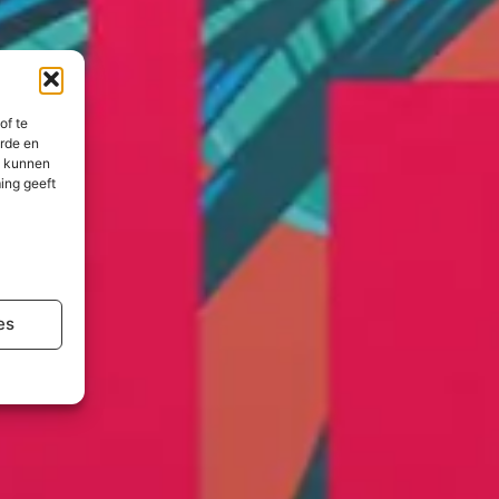
of te
erde en
n kunnen
ing geeft
es