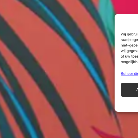
Wij gebru
raadplege
niet-gepe
wij gegev
of uw toe
mogelijkh
Beheer di